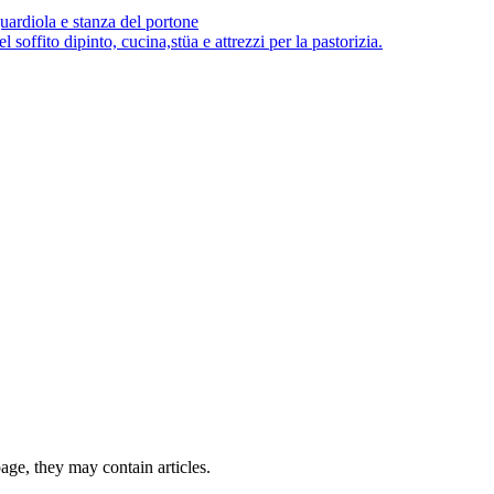
guardiola e stanza del portone
 soffito dipinto, cucina,stüa e attrezzi per la pastorizia.
page, they may contain articles.