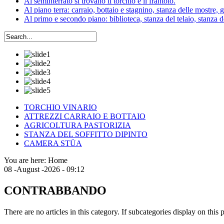
Al seminterrato si trovano il torchio e il frantoio.
Al piano terra: carraio, bottaio e stagnino, stanza delle mostre, 
Al primo e secondo piano: biblioteca, stanza del telaio, stanza del
TORCHIO VINARIO
ATTREZZI CARRAIO E BOTTAIO
AGRICOLTURA PASTORIZIA
STANZA DEL SOFFITTO DIPINTO
CAMERA STÜA
You are here:
Home
08 -August -2026 - 09:12
CONTRABBANDO
There are no articles in this category. If subcategories display on this 